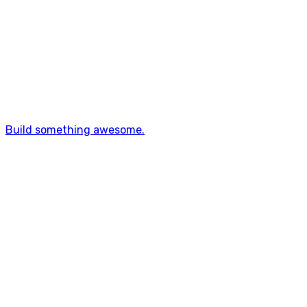
SPA
Build something awesome.
FOU