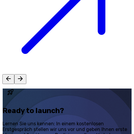
Ready to
launch?
Lernen Sie uns kennen: In einem
kostenlosen
Erstgespräch
stellen wir uns vor und geben Ihnen erste